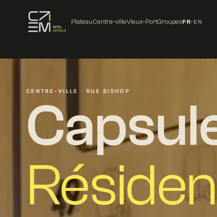
Plateau
Centre-ville
Vieux-Port
Groupes
FR
·
EN
CENTRE-VILLE · RUE BISHOP
Capsul
Réside