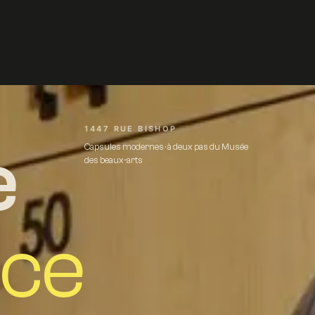
1447 RUE BISHOP
e
Capsules modernes · à deux pas du Musée
des beaux-arts
nce